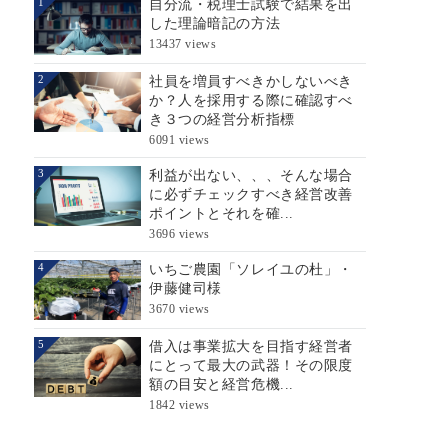
自分流・税理士試験で結果を出
1
した理論暗記の方法
13437 views
社員を増員すべきかしないべき
2
か？人を採用する際に確認すべ
き３つの経営分析指標
6091 views
利益が出ない、、、そんな場合
3
に必ずチェックすべき経営改善
ポイントとそれを確...
3696 views
いちご農園「ソレイユの杜」・
4
伊藤健司様
3670 views
借入は事業拡大を目指す経営者
5
にとって最大の武器！その限度
額の目安と経営危機...
1842 views