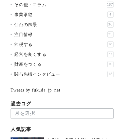
その他・コラム
187
事業承継
4
仙台の風景
36
注目情報
75
節税する
18
経営を良くする
72
財産をつくる
10
関与先様インタビュー
15
Tweets by fukuda_jp_net
過去ログ
過
去
ロ
人気記事
グ