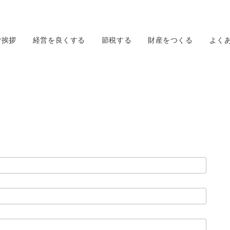
ご挨拶
経営を良くする
節税する
財産をつくる
よく
せ