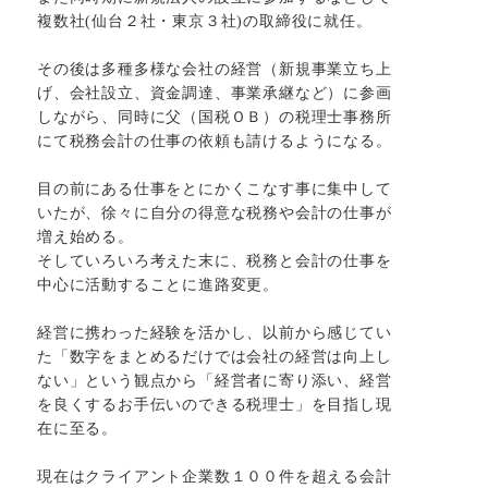
複数社(仙台２社・東京３社)の取締役に就任。
その後は多種多様な会社の経営（新規事業立ち上
げ、会社設立、資金調達、事業承継など）に参画
しながら、同時に父（国税ＯＢ）の税理士事務所
にて税務会計の仕事の依頼も請けるようになる。
目の前にある仕事をとにかくこなす事に集中して
いたが、徐々に自分の得意な税務や会計の仕事が
増え始める。
そしていろいろ考えた末に、税務と会計の仕事を
中心に活動することに進路変更。
経営に携わった経験を活かし、以前から感じてい
た「数字をまとめるだけでは会社の経営は向上し
ない」という観点から「経営者に寄り添い、経営
を良くするお手伝いのできる税理士」を目指し現
在に至る。
現在はクライアント企業数１００件を超える会計